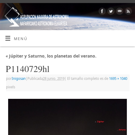
MENÚ
«
Júpiter y Saturno, los planetas del verano.
P1140729hl
por
Inigosan
|
Publicada
28 junio, 2019
|
El tamaño completo es de
1695 × 1040
pixels