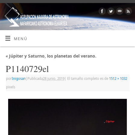
MENÚ
«
Júpiter y Saturno, los planetas del verano.
P1140729el
por
Inigosan
|
Publicada
28 junio, 2019
|
El tamaño completo es de
1512 × 1032
pixels