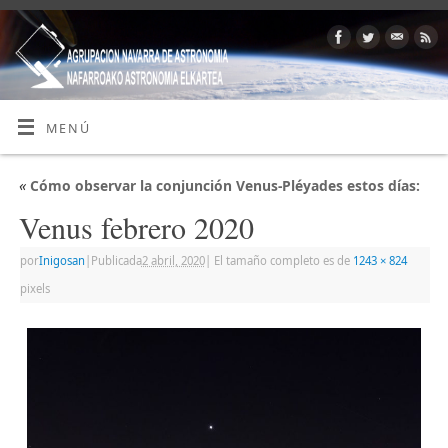
MENÚ
«
Cómo observar la conjunción Venus-Pléyades estos días:
Venus febrero 2020
por
Inigosan
|
Publicada
2 abril, 2020
|
El tamaño completo es de
1243 × 824
pixels