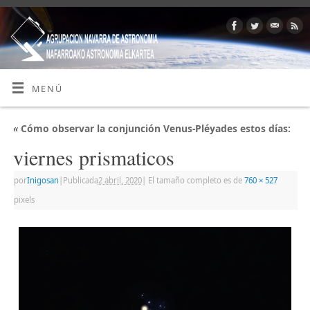
MENÚ
«
Cómo observar la conjunción Venus-Pléyades estos días:
viernes prismaticos
por
Inigosan
|
Publicada
2 abril, 2020
|
El tamaño completo es de
760 × 527
pixels