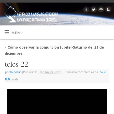
MENÚ
«
Cómo observar la conjunción Júpiter-Saturno del 21 de
diciembre.
teles 22
por
Inigosan
|
Publicada
15 diciembre, 2020
|
El tamaño completo es de
859 ×
860
pixels