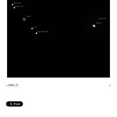
«
teles 21
»