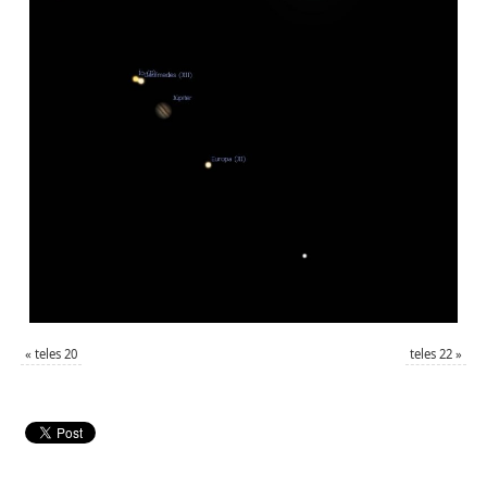
«
teles 20
teles 22
»