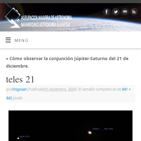
MENÚ
«
Cómo observar la conjunción Júpiter-Saturno del 21 de
diciembre.
teles 21
por
Inigosan
|
Publicada
15 diciembre, 2020
|
El tamaño completo es de
841 ×
842
pixels