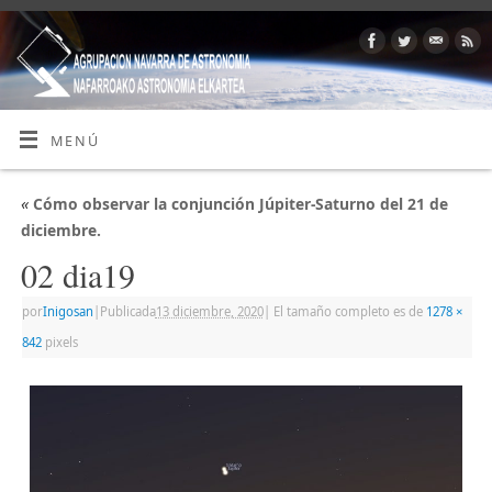
MENÚ
«
Cómo observar la conjunción Júpiter-Saturno del 21 de
diciembre.
02 dia19
por
Inigosan
|
Publicada
13 diciembre, 2020
|
El tamaño completo es de
1278 ×
842
pixels