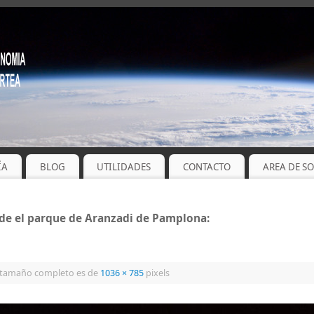
ÍA
BLOG
UTILIDADES
CONTACTO
AREA DE S
esde el parque de Aranzadi de Pamplona:
 tamaño completo es de
1036 × 785
pixels