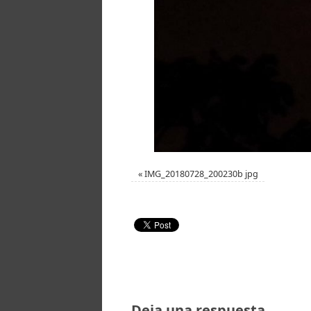
«
IMG_20180728_200230b jpg
Deja una respuesta