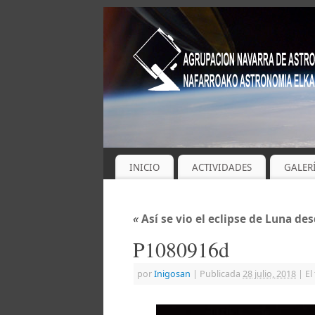
INICIO
ACTIVIDADES
GALER
«
Así se vio el eclipse de Luna d
P1080916d
por
Inigosan
|
Publicada
28 julio, 2018
|
El