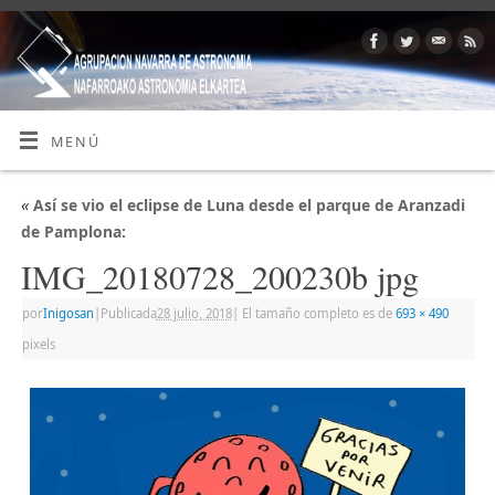
MENÚ
«
Así se vio el eclipse de Luna desde el parque de Aranzadi
de Pamplona:
IMG_20180728_200230b jpg
por
Inigosan
|
Publicada
28 julio, 2018
|
El tamaño completo es de
693 × 490
pixels