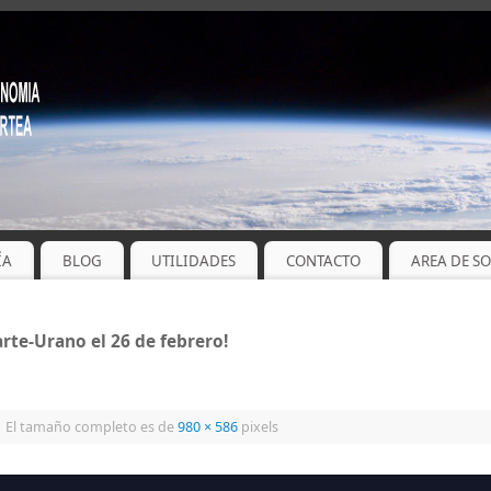
ÍA
BLOG
UTILIDADES
CONTACTO
AREA DE S
te-Urano el 26 de febrero!
|
El tamaño completo es de
980 × 586
pixels