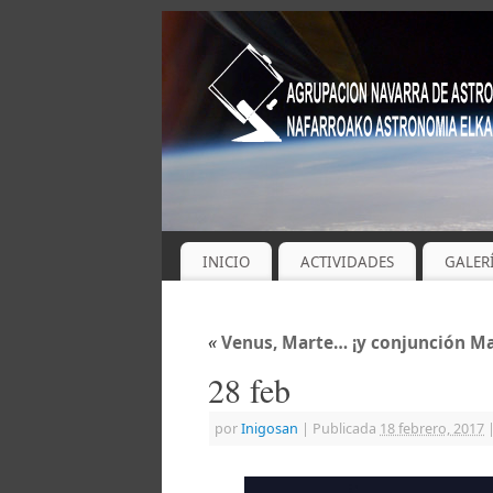
INICIO
ACTIVIDADES
GALER
«
Venus, Marte… ¡y conjunción Mar
28 feb
por
Inigosan
|
Publicada
18 febrero, 2017