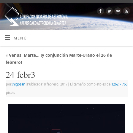
MENÚ
«
Venus, Marte… ¡y conjunción Marte-Urano el 26 de
febrero!
24 febr3
por
Inigosan
|
Publicada
18 febrero, 2017
|
El tamaño completo es de
1262 × 766
pixels