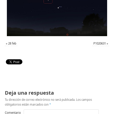
«
28 feb
P1020631
»
Deja una respuesta
Tu dirección de correo electrónico no será publicada.
Los campos
obligatorios están marcados con
*
Comentario