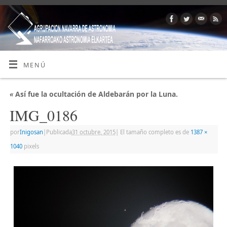
MENÚ
«
Así fue la ocultación de Aldebarán por la Luna.
IMG_0186
por
Inigosan
|
Publicada
31 octubre, 2015
|
El tamaño completo es de
1387 ×
1040
pixels