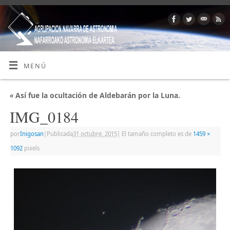
MENÚ
«
Así fue la ocultación de Aldebarán por la Luna.
IMG_0184
por
Inigosan
|
Publicada
31 octubre, 2015
|
El tamaño completo es de
1459 ×
1092
pixels