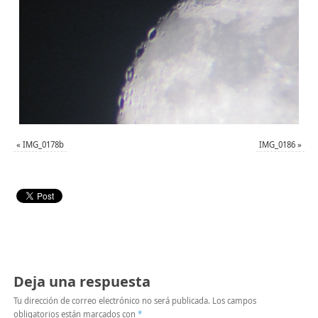
«
IMG_0178b
IMG_0186
»
Deja una respuesta
Tu dirección de correo electrónico no será publicada.
Los campos
obligatorios están marcados con
*