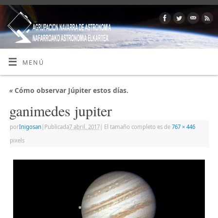
MENÚ
«
Cómo observar Júpiter estos días.
ganimedes jupiter
por
Inigosan
|
Publicada
7 abril, 2017
|
El tamaño completo es de
767 × 446
pixels