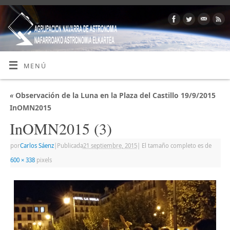
MENÚ
«
Observación de la Luna en la Plaza del Castillo 19/9/2015
InOMN2015
InOMN2015 (3)
por
Carlos Sáenz
|
Publicada
21 septiembre, 2015
|
El tamaño completo es de
600 × 338
pixels