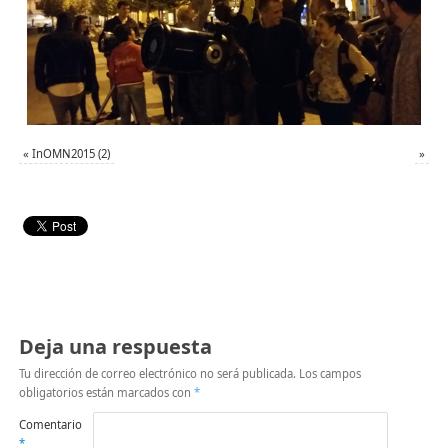
«
InOMN2015 (2)
»
Deja una respuesta
Tu dirección de correo electrónico no será publicada.
Los campos
obligatorios están marcados con
*
Comentario
*