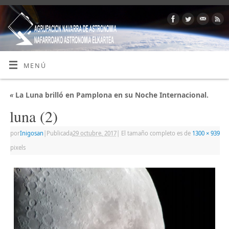
MENÚ
«
La Luna brilló en Pamplona en su Noche Internacional.
luna (2)
por
Inigosan
|
Publicada
29 octubre, 2017
|
El tamaño completo es de
1300 × 939
pixels