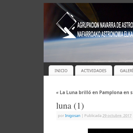
INICIO
ACTIVIDADES
GALER
«
La Luna brilló en Pamplona en s
luna (1)
por
Inigosan
|
Publicada
29 octubre, 2017