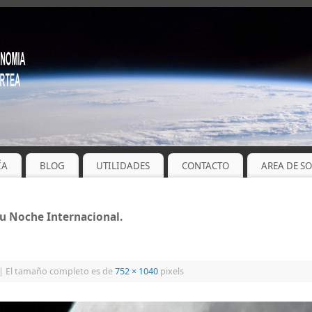
ÍA
BLOG
UTILIDADES
CONTACTO
AREA DE S
u Noche Internacional.
|
El tamaño completo es de
752 × 1040
pixels