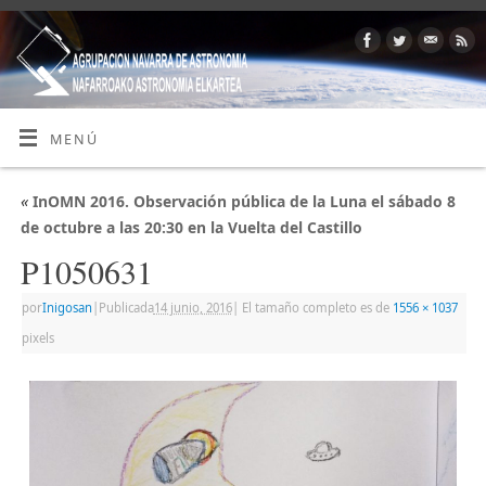
MENÚ
«
InOMN 2016. Observación pública de la Luna el sábado 8
de octubre a las 20:30 en la Vuelta del Castillo
P1050631
por
Inigosan
|
Publicada
14 junio, 2016
|
El tamaño completo es de
1556 × 1037
pixels