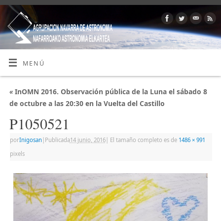
MENÚ
«
InOMN 2016. Observación pública de la Luna el sábado 8
de octubre a las 20:30 en la Vuelta del Castillo
P1050521
por
Inigosan
|
Publicada
14 junio, 2016
|
El tamaño completo es de
1486 × 991
pixels