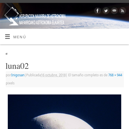
MENÚ
«
luna02
por
Inigosan
|
Publicada
16 octubre, 2018
|
El tamaño completo es de
768 × 944
pixels