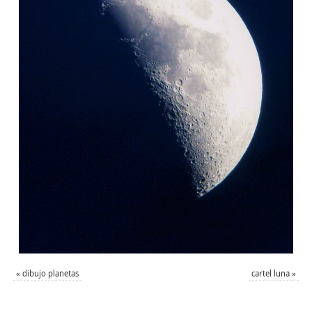
«
dibujo planetas
cartel luna
»