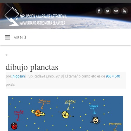
MENÚ
«
dibujo planetas
por
Inigosan
|
Publicada
24 junio, 2018
|
El tamaño completo es de
966 × 540
pixels