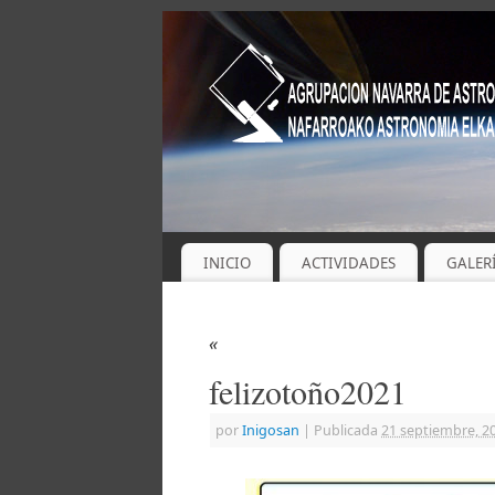
INICIO
ACTIVIDADES
GALER
«
felizotoño2021
por
Inigosan
|
Publicada
21 septiembre, 2