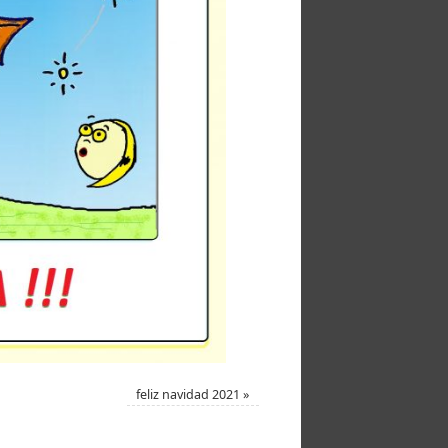
feliz navidad 2021
»