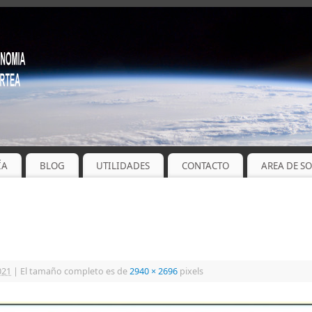
ÍA
BLOG
UTILIDADES
CONTACTO
AREA DE S
021
|
El tamaño completo es de
2940 × 2696
pixels