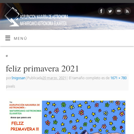
MENÚ
«
feliz primavera 2021
por
Inigosan
|
Publicada
20 marzo, 2021
|
El tamaño completo es de
1671 × 780
pixels