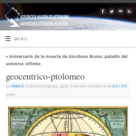
MENÚ
«
Aniversario de la muerte de Giordano Bruno: paladín del
universo infinito
geocentrico-ptolomeo
por
Mikel B,
|
Publicada
18 febrero, 2016
|
El tamaño completo es de
612 × 510
pixels