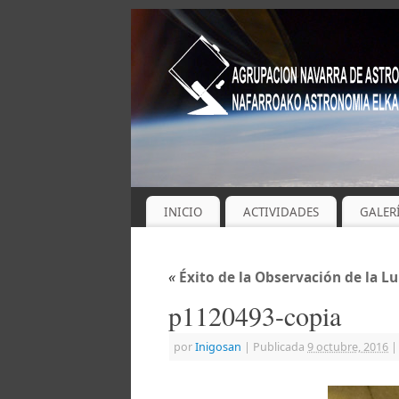
INICIO
ACTIVIDADES
GALER
«
Éxito de la Observación de la Lun
p1120493-copia
por
Inigosan
|
Publicada
9 octubre, 2016
|