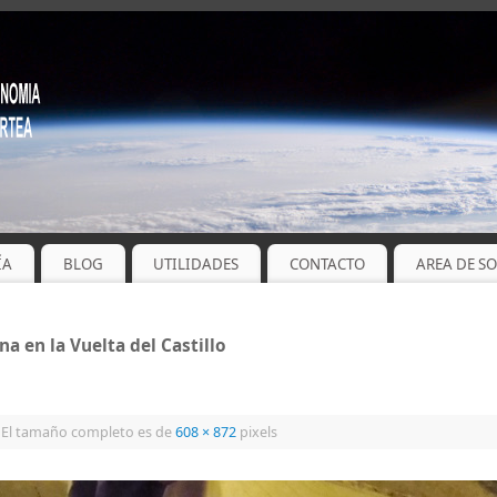
ÍA
BLOG
UTILIDADES
CONTACTO
AREA DE S
a en la Vuelta del Castillo
El tamaño completo es de
608 × 872
pixels