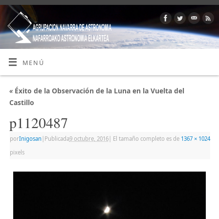
MENÚ
«
Éxito de la Observación de la Luna en la Vuelta del
Castillo
p1120487
por
Inigosan
|
Publicada
9 octubre, 2016
|
El tamaño completo es de
1367 × 1024
pixels