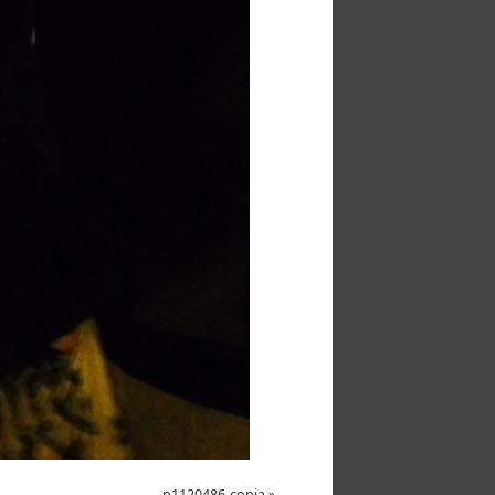
p1120486-copia
»