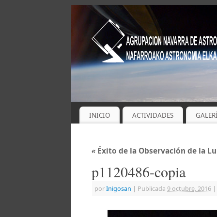
INICIO
ACTIVIDADES
GALER
«
Éxito de la Observación de la Lun
p1120486-copia
por
Inigosan
|
Publicada
9 octubre, 2016
|