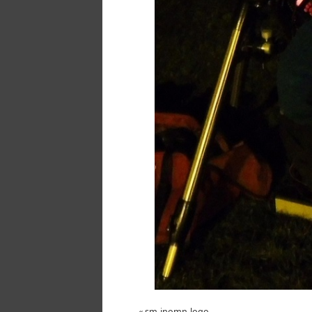
«
sm-inomn-logo