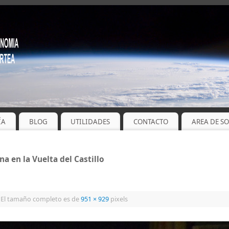
ÍA
BLOG
UTILIDADES
CONTACTO
AREA DE S
a en la Vuelta del Castillo
El tamaño completo es de
951 × 929
pixels