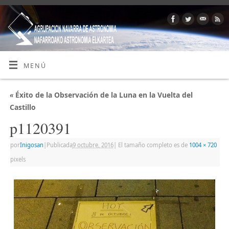
MENÚ
«
Éxito de la Observación de la Luna en la Vuelta del
Castillo
p1120391
por
Inigosan
|
Publicada
9 octubre, 2016
|
El tamaño completo es de
1004 × 720
pixels