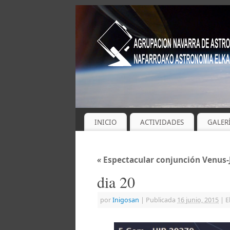
INICIO
ACTIVIDADES
GALER
«
Espectacular conjunción Venus-Jú
dia 20
por
Inigosan
|
Publicada
16 junio, 2015
|
E