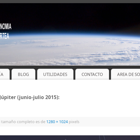
ÍA
BLOG
UTILIDADES
CONTACTO
AREA DE S
piter (junio-julio 2015):
l tamaño completo es de
1280 × 1024
pixels