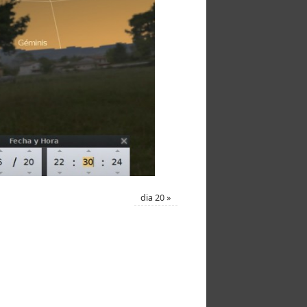
dia 20
»