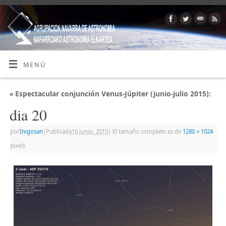
MENÚ
«
Espectacular conjunción Venus-Júpiter (junio-julio 2015):
dia 20
por
Inigosan
|
Publicada
16 junio, 2015
|
El tamaño completo es de
1280 × 1024
pixels