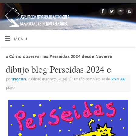
MENÚ
«
Cómo observar las Perseidas 2024 desde Navarra
dibujo blog Perseidas 2024 e
por
Inigosan
|
Publicada
8 agosto, 2024
|
El tamaño completo es de
519 × 338
pixels