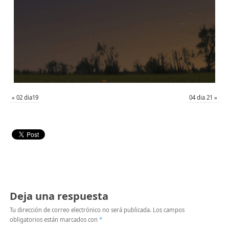
«
02 dia19
04 dia 21
»
Deja una respuesta
Tu dirección de correo electrónico no será publicada.
Los campos
obligatorios están marcados con
*