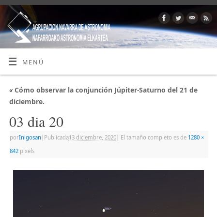
MENÚ
«
Cómo observar la conjunción Júpiter-Saturno del 21 de
diciembre.
03 dia 20
por
Inigosan
|
Publicada
13 diciembre, 2020
|
El tamaño completo es de
1280 ×
842
pixels