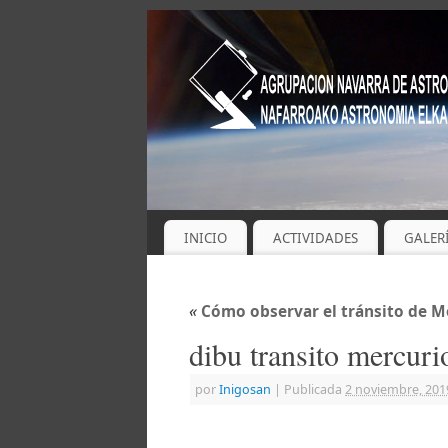
INICIO
ACTIVIDADES
GALER
«
Cómo observar el tránsito de M
dibu transito mercur
por
Inigosan
|
Publicada
2 noviembre, 201