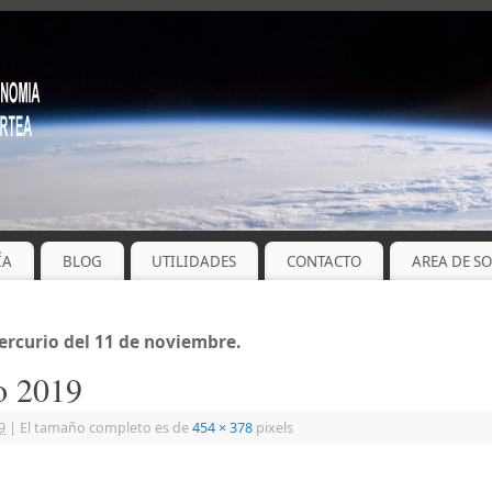
ÍA
BLOG
UTILIDADES
CONTACTO
AREA DE S
ercurio del 11 de noviembre.
io 2019
9
|
El tamaño completo es de
454 × 378
pixels