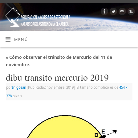
MENÚ
«
Cómo observar el tránsito de Mercurio del 11 de
noviembre.
dibu transito mercurio 2019
por
Inigosan
|
Publicada
2 noviembre, 2019
|
El tamaño completo es de
454 ×
378
pixels