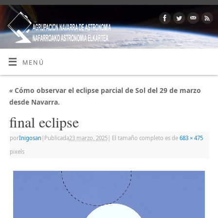
MENÚ
«
Cómo observar el eclipse parcial de Sol del 29 de marzo
desde Navarra.
final eclipse
por
Inigosan
|
Publicada
23 marzo, 2025
|
El tamaño completo es de
683 × 475
pixels