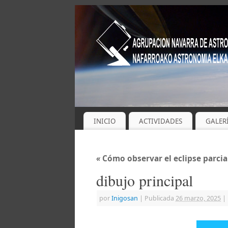
INICIO
ACTIVIDADES
GALER
«
Cómo observar el eclipse parcia
dibujo principal
por
Inigosan
|
Publicada
26 marzo, 2025
|