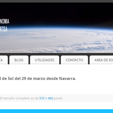
ÍA
BLOG
UTILIDADES
CONTACTO
AREA DE S
l de Sol del 29 de marzo desde Navarra.
El tamaño completo es de
572 × 402
pixels