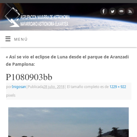
MENÚ
«
Así se vio el eclipse de Luna desde el parque de Aranzadi
de Pamplona:
P1080903bb
por
Inigosan
|
Publicada
28 julio, 2018
|
El tamaño completo es de
1229 × 922
pixels