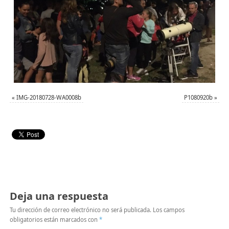
«
IMG-20180728-WA0008b
P1080920b
»
Deja una respuesta
Tu dirección de correo electrónico no será publicada.
Los campos
obligatorios están marcados con
*