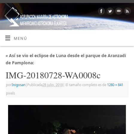
MENÚ
«
Así se vio el eclipse de Luna desde el parque de Aranzadi
de Pamplona:
IMG-20180728-WA0008c
por
Inigosan
|
Publicada
28 julio, 2018
|
El tamaño completo es de
1280 × 841
pixels