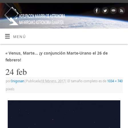
MENÚ
«
Venus, Marte… ¡y conjunción Marte-Urano el 26 de
febrero!
24 feb
por
Inigosan
|
Publicada
18 febrero, 2017
|
El tamaño completo es de
1034 × 740
pixels