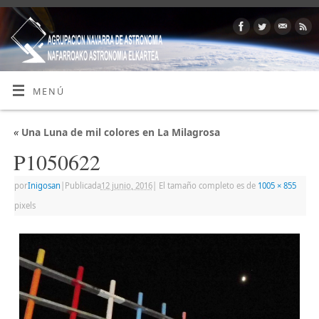
MENÚ
«
Una Luna de mil colores en La Milagrosa
P1050622
por
Inigosan
|
Publicada
12 junio, 2016
|
El tamaño completo es de
1005 × 855
pixels