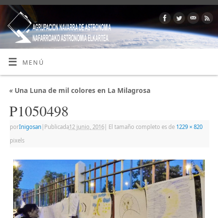
MENÚ
«
Una Luna de mil colores en La Milagrosa
P1050498
por
Inigosan
|
Publicada
12 junio, 2016
|
El tamaño completo es de
1229 × 820
pixels