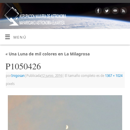
MENÚ
«
Una Luna de mil colores en La Milagrosa
P1050426
por
Inigosan
|
Publicada
12 junio, 2016
|
El tamaño completo es de
1367 × 1024
pixels