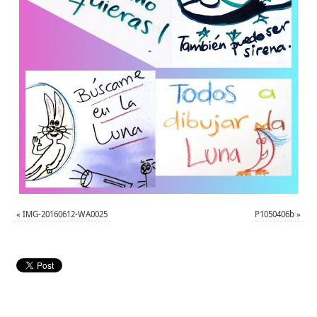
«
IMG-20160612-WA0025
P1050406b
»