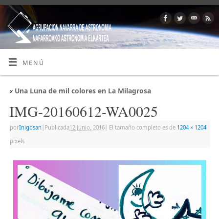
MENÚ
«
Una Luna de mil colores en La Milagrosa
IMG-20160612-WA0025
por
Inigosan
|
Publicada
12 junio, 2016
|
El tamaño completo es de
1204 × 1204
pixels