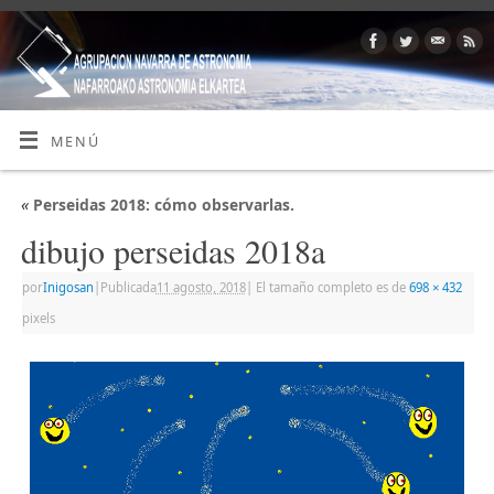
MENÚ
«
Perseidas 2018: cómo observarlas.
dibujo perseidas 2018a
por
Inigosan
|
Publicada
11 agosto, 2018
|
El tamaño completo es de
698 × 432
pixels