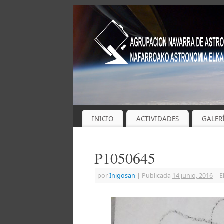
INICIO
ACTIVIDADES
GALER
P1050645
por
Inigosan
|
Publicada
14 junio, 2016
|
E