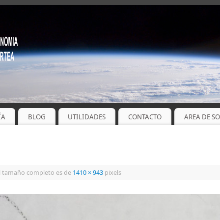
ÍA
BLOG
UTILIDADES
CONTACTO
AREA DE S
l tamaño completo es de
1410 × 943
pixels