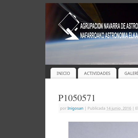
INICIO
ACTIVIDADES
GALER
P1050571
por
Inigosan
|
Publicada
14 junio, 2016
|
E