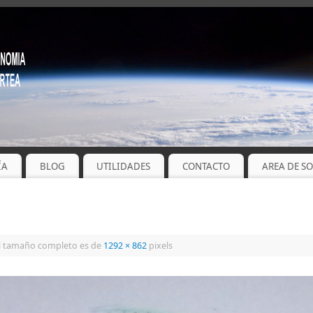
ÍA
BLOG
UTILIDADES
CONTACTO
AREA DE S
l tamaño completo es de
1292 × 862
pixels