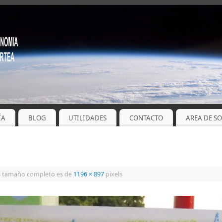
ÍA
BLOG
UTILIDADES
CONTACTO
AREA DE S
l tamaño completo es de
1196 × 897
pixels