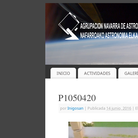
INICIO
ACTIVIDADES
GALER
P1050420
por
Inigosan
|
Publicada
14 junio, 2016
|
E