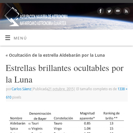
MENÚ
«
Ocultación de la estrella Aldebarán por la Luna
Estrellas brillantes ocultables por
la Luna
por
Carlos Sáenz
|
Publicada
21 octubre, 2015
|
El tamaño completo es de
1338 ×
610
pixels