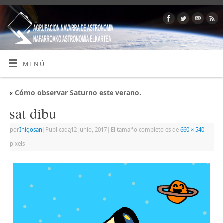
MENÚ
«
Cómo observar Saturno este verano.
sat dibu
por
Inigosan
|
Publicada
12 junio, 2017
|
El tamaño completo es de
660 × 540
pixels