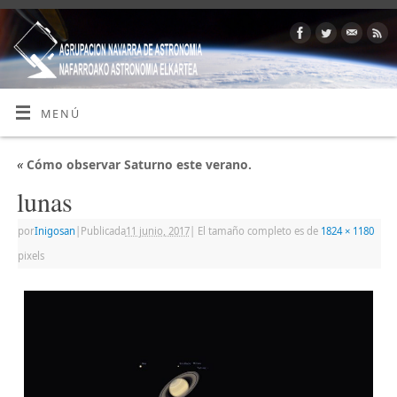
MENÚ
«
Cómo observar Saturno este verano.
lunas
por
Inigosan
|
Publicada
11 junio, 2017
|
El tamaño completo es de
1824 × 1180
pixels